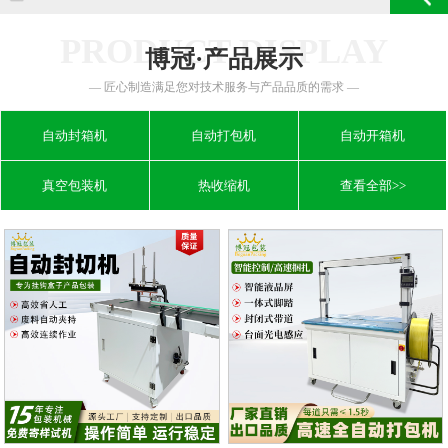
PRODUCT DISPLAY
博冠·产品展示
— 匠心制造满足您对技术服务与产品品质的需求 —
自动封箱机
自动打包机
自动开箱机
真空包装机
热收缩机
查看全部>>