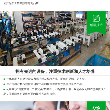
证产品加工的高效率与高品质。
创新技术
拥有先进的设备，注重技术创新和人才培养
一体化配齐自动化设备所需的耗材配件产品，配套更灵活、更齐全。
生产部将严格按照技术研发中心的技术要求为您提供优良的产品。
公司秉承“精益求精、力求完美”的方针，不断拼搏积累，我们不仅为客户提供优良产
品，同时向客户提供全面的技术咨询与指导。