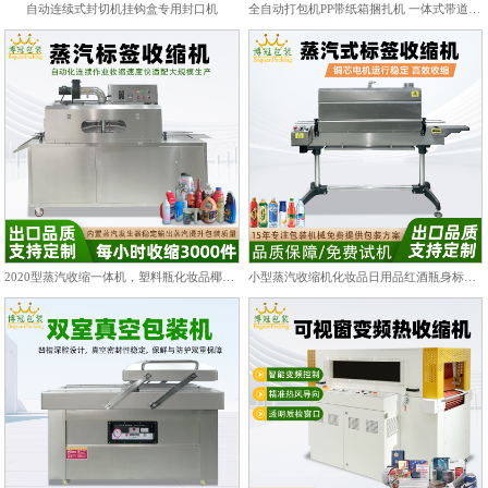
自动连续式封切机挂钩盒专用封口机
全自动打包机PP带纸箱捆扎机 一体式带道设计自动上带穿带
2020型蒸汽收缩一体机，塑料瓶化妆品椰子标签膜热收缩包装机
小型蒸汽收缩机化妆品日用品红酒瓶身标签热收缩包装机PET/PVC膜