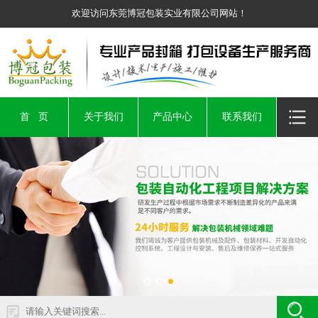
欢迎访问东莞博冠包装实业有限公司网站！
首 页
关于我们
产品中心
联系我们