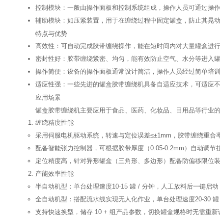
控制模块
：一般由操作面板和控制系统组成，操作人员可通过操
辅助模块
：如压紧装置，用于在缠绕过程中固定罐盒，防止其晃
特点与优势
高效性
：可自动完成胶带缠绕操作，能在短时间内对大量罐盒进
密封性好
：胶带缠绕紧密、均匀，能有效防止空气、水分等进入
操作简便
：设备的操作面板通常设计简洁，操作人员经过简单培
适应性强
：一些先进的罐盒胶带缠绕机具备自适应技术，可适应
应用场景
罐盒胶带缠绕机主要应用于食品、医药、化妆品、日用品等行业
缠绕精度性能
采用
伺服电机驱动系统
，转速与定位误差≤±1mm，胶带缠绕重合率
配备
智能张力控制器
，可根据胶带厚度（0.05-0.2mm）自
定位精度高，针对异形罐盒（三角形、多边形）配备防偏移限位装置
产能效率性能
半自动机型：单台处理速度
10-15 罐 / 分钟
，人工放料后一键启动
全自动机型：搭配流水线实现无人化作业，单台处理速度
20-30 罐
支持
快速换型
，储存 10 + 组产品参数，切换罐盒规格时无需重新