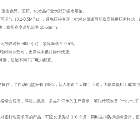
，覆盖食品、医药、化妆品行业大部分罐盒规格。
可调节（0.1-0.5MPa），避免压损变形；针对金属罐可切换高强度压紧模式
材质，胶带宽度适配范围
15-50mm
。
障时长≥800 小时，故障率低至 0.5%。
滚轮耐磨系数高，更换成本低且操作便捷。
电压可选，适配不同工厂电力配置。
重复操作；半自动机型操作门槛低，新人培训 1 天即可上岗，大幅降低用工成本
罐盒包装，满足小批量、多品种订单的生产需求，解决传统设备 “一机一用”
密封性要求高的产品，可延长保质期 3-6 个月；同时支持防拆缠绕设计，