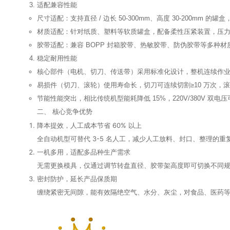
适配兼容性能
尺寸适配：支持直径 / 边长
50-300mm
、高度
30-200mm
的罐盒
材质适配：针对纸质、塑料等软质罐盒，配备
柔性压紧装置
，压力
胶带适配：兼容 BOPP 封箱胶带、热敏胶带、防伪胶带等多种
稳定耐用性能
核心部件（电机、切刀、传送带）采用标准化设计，整机连续作业无故
易损件（切刀、滚轮）使用寿命长，切刀可连续切割≥10 万次，
节能性能突出，相比传统机型能耗降低 15%，220V/380V 双
二、 核心竞争优势
降本提效，人工成本节省 60% 以上
全自动机型可替代 3-5 名人工，减少人工放料、封口、整理的
一机多用，适配多品种生产需求
无需更换模具，仅通过调节转盘直径、胶带架高度即可切换不同规格
密封防护，延长产品保质期
缠绕紧密无间隙，能有效隔绝空气、水分、灰尘，对食品、医药等对