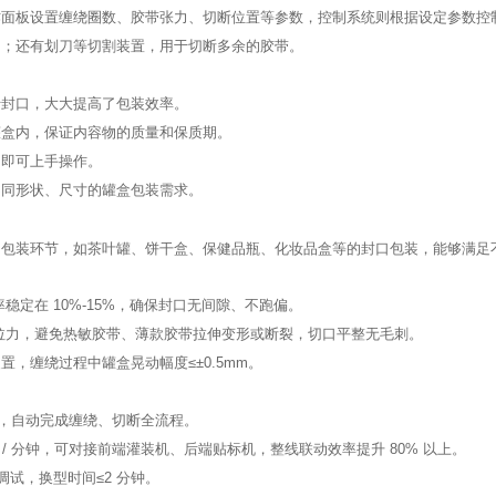
作面板设置缠绕圈数、胶带张力、切断位置等参数，控制系统则根据设定参数控
动；还有划刀等切割装置，用于切断多余的胶带。
行封口，大大提高了包装效率。
罐盒内，保证内容物的质量和保质期。
训即可上手操作。
不同形状、尺寸的罐盒包装需求。
的包装环节，如茶叶罐、饼干盒、保健品瓶、化妆品盒等的封口包装，能够满足
稳定在 10%-15%，确保封口无间隙、不跑偏。
动调节拉力，避免热敏胶带、薄款胶带拉伸变形或断裂，切口平整无毛刺。
，缠绕过程中罐盒晃动幅度≤±0.5mm。
，自动完成缠绕、切断全流程。
 / 分钟
，可对接前端灌装机、后端贴标机，整线联动效率提升 80% 以上。
调试，换型时间≤2 分钟。