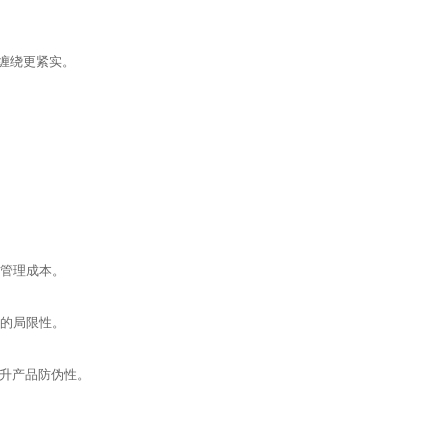
，缠绕更紧实。
与管理成本。
 的局限性。
提升产品防伪性。