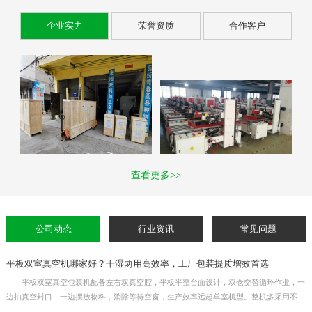
企业实力
荣誉资质
合作客户
查看更多>>
公司动态
行业资讯
常见问题
平板双室真空机哪家好？干湿两用高效率，工厂包装提质增效首选
平板双室真空包装机配备左右双真空腔，平板平整台面设计，双仓交替循环作业，一
边抽真空封口，一边摆放物料，消除等待空窗，生产效率远超单室机型。整机多采用不锈
钢机身，干湿物料通用，适用于熟食、生鲜、杂粮、五金元器件等产品真空封口。真空时