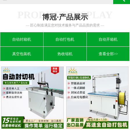
PRODUCT DISPLAY
博冠·产品展示
— 匠心制造满足您对技术服务与产品品质的需求 —
自动封箱机
自动打包机
自动开箱机
真空包装机
热收缩机
查看全部>>