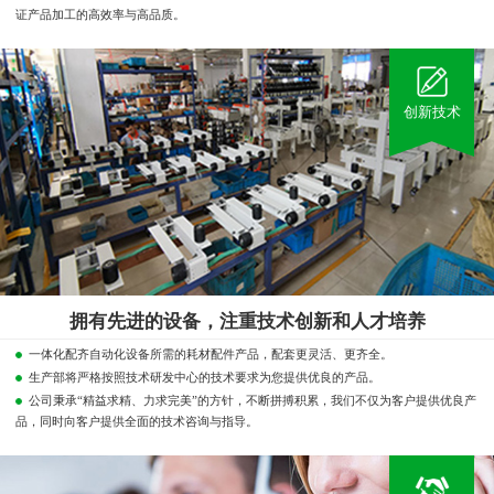
证产品加工的高效率与高品质。
创新技术
拥有先进的设备，注重技术创新和人才培养
一体化配齐自动化设备所需的耗材配件产品，配套更灵活、更齐全。
生产部将严格按照技术研发中心的技术要求为您提供优良的产品。
公司秉承“精益求精、力求完美”的方针，不断拼搏积累，我们不仅为客户提供优良产
品，同时向客户提供全面的技术咨询与指导。