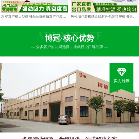
双室真空机大型商用食品海鲜抽真空包装机双仓凹槽熟食打包封口机
热收缩包装机纸盒线材外包装过塑机 餐具包膜塑封热缩膜热封机
ADVANTAGE
博冠·核心优势
— 众多客户的共同选择，成就行业口碑品牌 —
实力雄厚